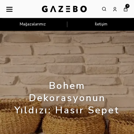
0
Mağazalarımız
İletişim
Bohem
Dekorasyonun
Yıldızı: Hasır Sepet