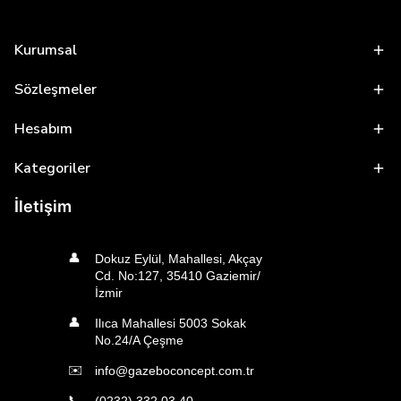
Kurumsal
Sözleşmeler
Hesabım
Kategoriler
İletişim
👤
Dokuz Eylül, Mahallesi, Akçay
Cd. No:127, 35410 Gaziemir/
İzmir
👤
Ilıca Mahallesi 5003 Sokak
No.24/A Çeşme
✉️
info@gazeboconcept.com.tr
📞
(0232) 332 03 40