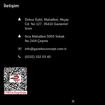
İletişim
👤
Dokuz Eylül, Mahallesi, Akçay
Cd. No:127, 35410 Gaziemir/
İzmir
👤
Ilıca Mahallesi 5003 Sokak
No.24/A Çeşme
✉️
info@gazeboconcept.com.tr
📞
(0232) 332 03 40