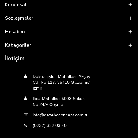
Kurumsal
Sözleşmeler
Hesabım
Kategoriler
İletişim
👤
Dokuz Eylül, Mahallesi, Akçay
Cd. No:127, 35410 Gaziemir/
İzmir
👤
Ilıca Mahallesi 5003 Sokak
No.24/A Çeşme
✉️
info@gazeboconcept.com.tr
📞
(0232) 332 03 40