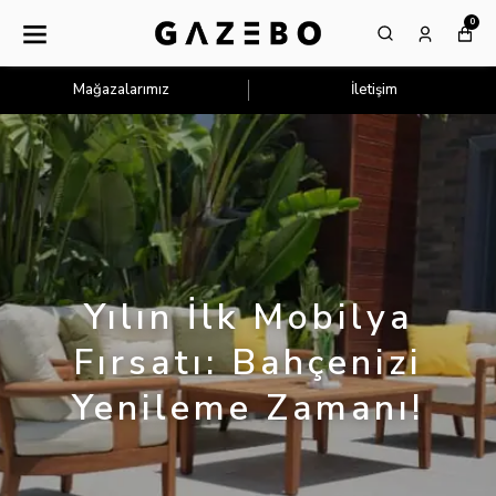
0
Mağazalarımız
İletişim
Yılın İlk Mobilya
Fırsatı: Bahçenizi
Yenileme Zamanı!