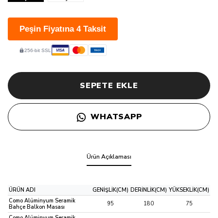
Peşin Fiyatına 4 Taksit
256-bit SSL
VISA
TROY
SEPETE EKLE
WHATSAPP
Ürün Açıklaması
ÜRÜN ADI
GENİŞLİK(CM)
DERİNLİK(CM)
YÜKSEKLİK(CM)
Como Alüminyum Seramik
95
180
75
Bahçe Balkon Masası
Como Alüminyum Seramik