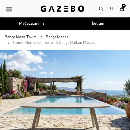
0
Mağazalarımız
İletişim
Bahçe Masa Takımı
Bahçe Masası
Como Alüminyum Seramik Bahçe Balkon Masası