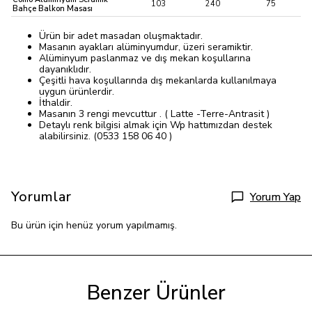
103
240
75
Bahçe Balkon Masası
Ürün bir adet masadan oluşmaktadır.
Masanın ayakları alüminyumdur, üzeri seramiktir.
Alüminyum paslanmaz ve dış mekan koşullarına
dayanıklıdır.
Çeşitli hava koşullarında dış mekanlarda kullanılmaya
uygun ürünlerdir.
İthaldir.
Masanın 3 rengi mevcuttur . ( Latte -Terre-Antrasit )
Detaylı renk bilgisi almak için Wp hattımızdan destek
alabilirsiniz. (0533 158 06 40 )
Yorumlar
Yorum Yap
Bu ürün için henüz yorum yapılmamış.
Benzer Ürünler