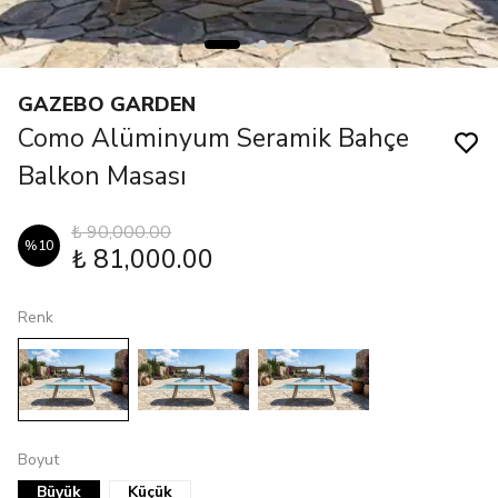
GAZEBO GARDEN
Como Alüminyum Seramik Bahçe
Balkon Masası
₺ 90,000.00
%
10
₺ 81,000.00
Renk
Boyut
Büyük
Küçük