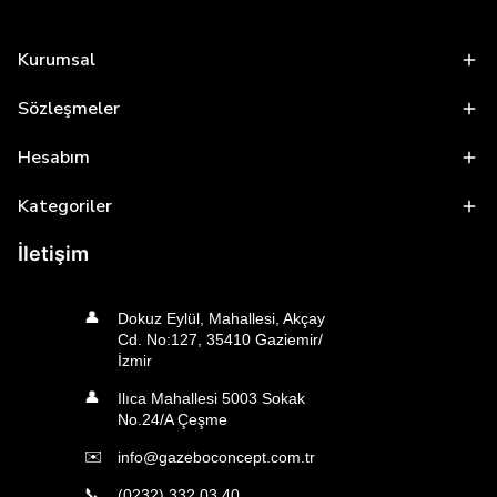
Kurumsal
Sözleşmeler
Hesabım
Kategoriler
İletişim
👤
Dokuz Eylül, Mahallesi, Akçay
Cd. No:127, 35410 Gaziemir/
İzmir
👤
Ilıca Mahallesi 5003 Sokak
No.24/A Çeşme
✉️
info@gazeboconcept.com.tr
📞
(0232) 332 03 40