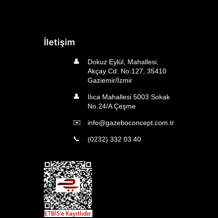
İletişim
👤
Dokuz Eylül, Mahallesi,
Akçay Cd. No:127, 35410
Gaziemir/İzmir
👤
Ilıca Mahallesi 5003 Sokak
No.24/A Çeşme
✉️
info@gazeboconcept.com.tr
📞
(0232) 332 03 40