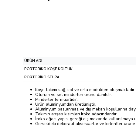
ÜRÜN ADI
PORTORİKO KÖŞE KOLTUK
PORTORİKO SEHPA
Köşe takımı sağ, sol ve orta modülden oluşmaktadır. 
Oturum ve sırt minderleri ürüne dahildir.
Minderler fermuarlıdır.
Ürün alüminyumdan üretilmiştir.
Alüminyum paslanmaz ve dış mekan koşullarına dayan
Takımın ahşap kısımları iroko ağacındandır.
İroko ağacı yapısı gereği dış mekanda kullanılmaya 
Görseldeki dekoratif aksesuarlar ve kırlentler ürüne d