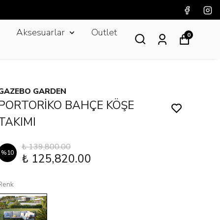
Aksesuarlar
Outlet
0
GAZEBO GARDEN
PORTORİKO BAHÇE KÖŞE
TAKIMI
₺ 139,800.00
%
10
₺ 125,820.00
Renk