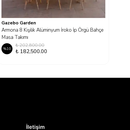
Gazebo Garden
Gaz
Armona 8 Kişilik Alüminyum İroko İp Örgü Bahçe
Como
Masa Takımı
%
10
₺ 202,800.00
%
10
₺ 182,500.00
3 Ren
İletişim