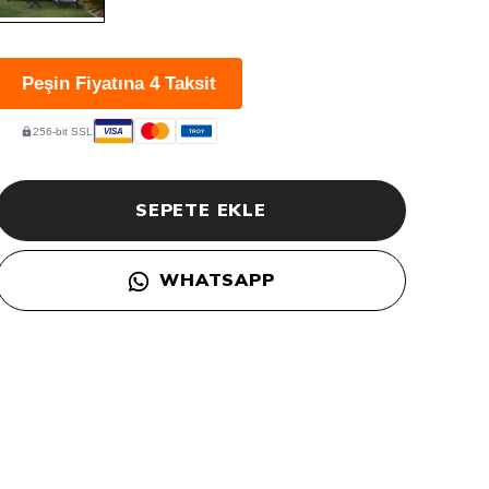
Peşin Fiyatına 4 Taksit
256-bit SSL
VISA
TROY
SEPETE EKLE
WHATSAPP