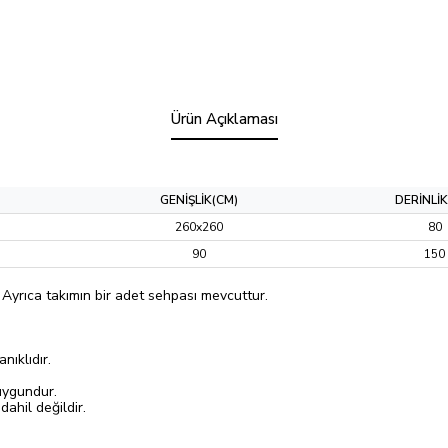
Ürün Açıklaması
GENİŞLİK(CM)
DERİNLİK
260x260
80
90
150
Ayrıca takımın bir adet sehpası mevcuttur.
ıklıdır.
uygundur.
ahil değildir.