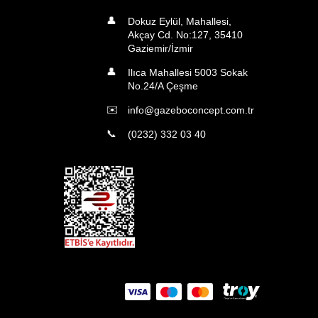
👤
Dokuz Eylül, Mahallesi,
Akçay Cd. No:127, 35410
Gaziemir/İzmir
👤
Ilıca Mahallesi 5003 Sokak
No.24/A Çeşme
✉️
info@gazeboconcept.com.tr
📞
(0232) 332 03 40