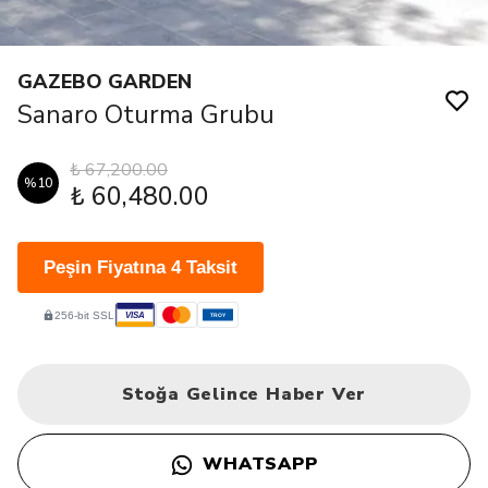
GAZEBO GARDEN
Sanaro Oturma Grubu
₺ 67,200.00
%
10
₺ 60,480.00
Peşin Fiyatına 4 Taksit
256-bit SSL
VISA
TROY
Stoğa Gelince Haber Ver
WHATSAPP