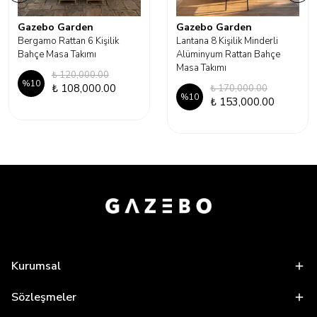
Gazebo Garden
Gazebo Garden
Bergamo Rattan 6 Kişilik
Lantana 8 Kişilik Minderli
Bahçe Masa Takımı
Alüminyum Rattan Bahçe
Masa Takımı
₺ 120,000.00
%
10
₺ 108,000.00
₺ 170,000.00
%
10
₺ 153,000.00
Kurumsal
Sözleşmeler