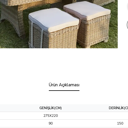
Ürün Açıklaması
GENİŞLİK(CM)
DERİNLİK(C
275X220
90
150