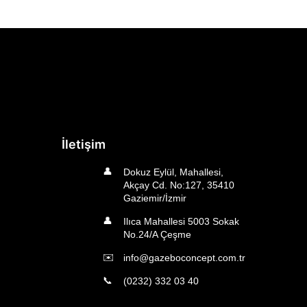
İletişim
👤
Dokuz Eylül, Mahallesi,
Akçay Cd. No:127, 35410
Gaziemir/İzmir
👤
Ilıca Mahallesi 5003 Sokak
No.24/A Çeşme
✉️
info@gazeboconcept.com.tr
📞
(0232) 332 03 40