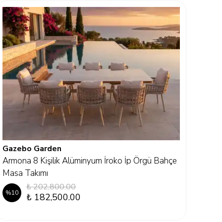
Gazebo Garden
Gaz
Armona 8 Kişilik Alüminyum İroko İp Örgü Bahçe
Como
Masa Takımı
%
10
₺ 202,800.00
%
10
₺ 182,500.00
3 Ren