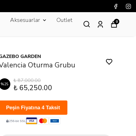
Aksesuarlar
Outlet
0
GAZEBO GARDEN
Valencia Oturma Grubu
₺ 87,000.00
%
25
₺ 65,250.00
Peşin Fiyatına 4 Taksit
256-bit SSL
VISA
TROY