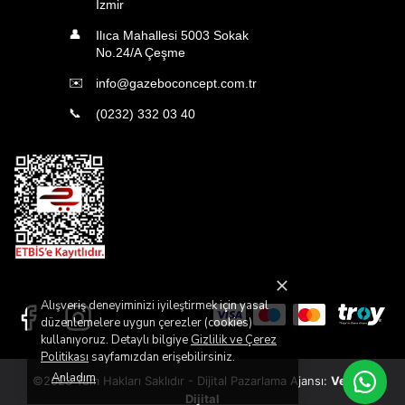
İzmir
👤
Ilıca Mahallesi 5003 Sokak
No.24/A Çeşme
✉️
info@gazeboconcept.com.tr
📞
(0232) 332 03 40
Alışveriş deneyiminizi iyileştirmek için yasal
düzenlemelere uygun çerezler (cookies)
kullanıyoruz. Detaylı bilgiye
Gizlilik ve Çerez
Politikası
sayfamızdan erişebilirsiniz.
Anladım
©2023 Tüm Hakları Saklıdır -
Dijital Pazarlama Ajansı:
Veritas
Dijital