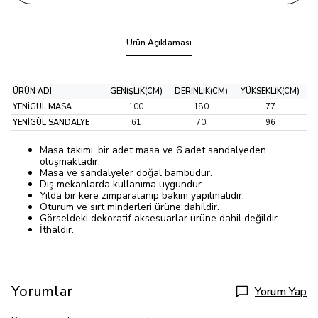
Ürün Açıklaması
ÜRÜN ADI
GENİŞLİK(CM)
DERİNLİK(CM)
YÜKSEKLİK(CM)
YENİGÜL MASA
100
180
77
YENİGÜL SANDALYE
61
70
96
Masa takımı, bir adet masa ve 6 adet sandalyeden
oluşmaktadır.
Masa ve sandalyeler doğal bambudur.
Dış mekanlarda kullanıma uygundur.
Yılda bir kere zımparalanıp bakım yapılmalıdır.
Oturum ve sırt minderleri ürüne dahildir.
Görseldeki dekoratif aksesuarlar ürüne dahil değildir.
İthaldir.
Yorumlar
Yorum Yap