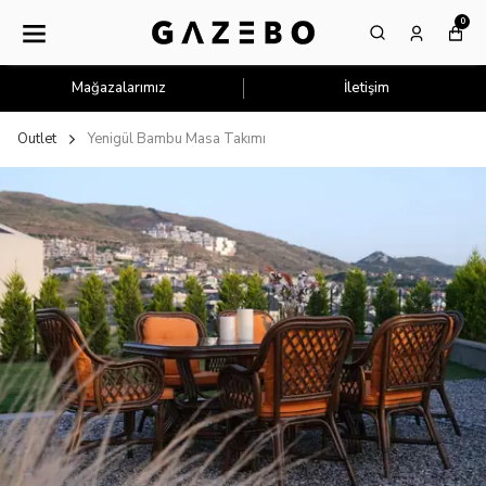
0
Mağazalarımız
İletişim
Outlet
Yenigül Bambu Masa Takımı