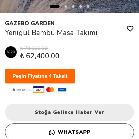
GAZEBO GARDEN
Yenigül Bambu Masa Takımı
₺ 78,000.00
%
20
₺ 62,400.00
Peşin Fiyatına 4 Taksit
256-bit SSL
VISA
TROY
Stoğa Gelince Haber Ver
WHATSAPP