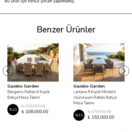
Bu ürün için henüz yorum yapılmamış.
Benzer Ürünler
Gazebo Garden
Gazebo Garden
Bergamo Rattan 6 Kişilik
Lantana 8 Kişilik Minderli
Bahçe Masa Takımı
Alüminyum Rattan Bahçe
Masa Takımı
₺ 120,000.00
%
10
₺ 108,000.00
₺ 170,000.00
%
10
₺ 153,000.00