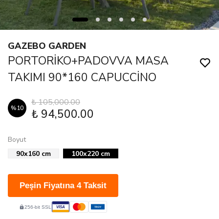
GAZEBO GARDEN
PORTORİKO+PADOVVA MASA
TAKIMI 90*160 CAPUCCİNO
₺ 105,000.00
%
10
₺ 94,500.00
Boyut
90x160 cm
100x220 cm
Peşin Fiyatına 4 Taksit
256-bit SSL
VISA
TROY