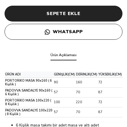
SEPETE EKLE
WHATSAPP
Ürün Açıklaması
ÜRÜN ADI
GENİŞLİK(CM)
DERİNLİK(CM)
YÜKSEKLİK(CM)
PORTORİKO MASA 90x160 ( 6
90
160
72
Kişilik )
PADOVVA SANDALYE 90x160 (
57
70
87
6 Kişilik )
PORTORİKO MASA 100x220 (
100
220
72
8 Kişilik )
PADOVVA SANDALYE 100x220
57
70
87
( 8 Kişilik )
6 Kişilik masa takımı bir adet masa ve altı adet