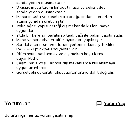
sandalyeden oluşmaktadır.
8 Kişilik masa takımı bir adet masa ve sekiz adet
sandalyeden oluşmaktadır.
Masanın üstü ve köşeleri iroko ağacından , kenarları
alüminyumdan üretilmiştir.
İroko ağacı yapısı gereği dış mekanda kullanılmaya
uygundur.
Yılda bir kere zımparalanıp teak yağı ile bakım yapılmalıdır.
Masa ve sandalyeler alüminyumdan yapılmıştır.
Sandalyelerin sırt ve oturum yerlerinin kumaşı textilen
PVC(%60 pvc-%40 polyester)'dir.
Alüminyum paslanmaz ve dış mekan koşullarına
dayanıklıdır.
Çeşitli hava koşullarında dış mekanlarda kullanılmaya
uygun ürünlerdir.
Görseldeki dekoratif aksesuarlar ürüne dahil değildir.
Yorumlar
Yorum Yap
Bu ürün için henüz yorum yapılmamış.